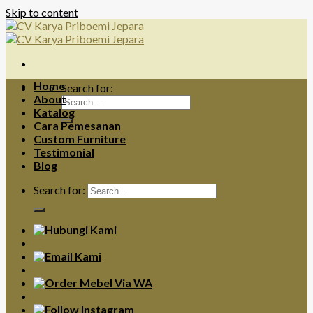
Skip to content
Home
Search for:
About
Katalog
Cara Pemesanan
Custom Furniture
Testimonial
Blog
Search for: