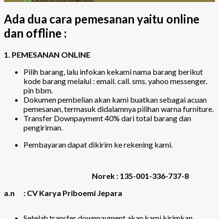
Ada dua cara pemesanan yaitu online
dan offline :
1. PEMESANAN ONLINE
Pilih barang, lalu infokan kekami nama barang berikut
kode barang melalui : email. call. sms. yahoo messenger.
pin bbm.
Dokumen pembelian akan kami buatkan sebagai acuan
pemesanan, termasuk didalamnya pilihan warna furniture.
Transfer Downpayment 40% dari total barang dan
pengiriman.
Pembayaran dapat dikirim ke rekening kami.
Norek : 135-001-336-737-8
a.n : CV Karya Priboemi Jepara
Setelah transfer downpayment akan kami kirimkan