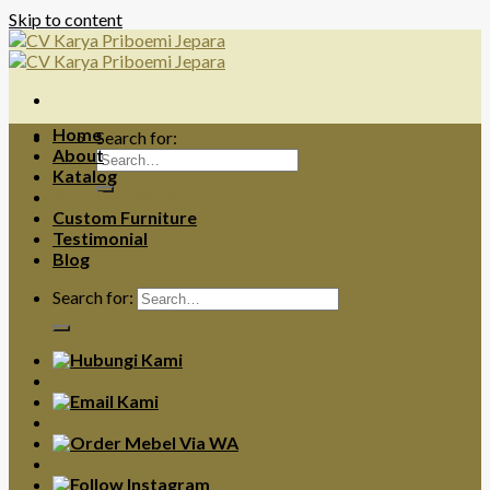
Skip to content
Home
Search for:
About
Katalog
Cara Pemesanan
Custom Furniture
Testimonial
Blog
Search for: