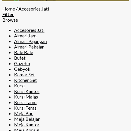
Home
/
Accesories Jati
Filter
Browse
Accesories Jati
Almari Jam
Almari Pajangan
Almari Pakaian
Bale Bale
Bufet
Gazebo
Gebyok
Kamar Set
Kitchen Set
Kursi
Kursi Kantor
Kursi Malas
Kursi Tamu
Kursi Teras
Meja Bar
Meja Belajar
Meja Kantor
Meja Konsul