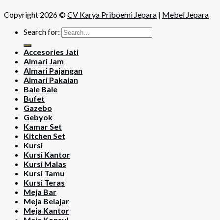
Copyright 2026 ©
CV Karya Priboemi Jepara
|
Mebel Jepara
Search for:
Accesories Jati
Almari Jam
Almari Pajangan
Almari Pakaian
Bale Bale
Bufet
Gazebo
Gebyok
Kamar Set
Kitchen Set
Kursi
Kursi Kantor
Kursi Malas
Kursi Tamu
Kursi Teras
Meja Bar
Meja Belajar
Meja Kantor
Meja Konsul