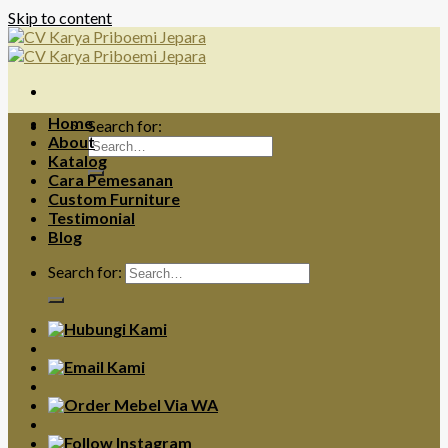
Skip to content
Home
Search for:
About
Katalog
Cara Pemesanan
Custom Furniture
Testimonial
Blog
Search for: