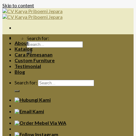
Skip to content
Home
Search for:
About
Katalog
Cara Pemesanan
Custom Furniture
Testimonial
Blog
Search for: