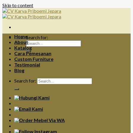
Skip to content
Home
Search for:
About
Katalog
Cara Pemesanan
Custom Furniture
Testimonial
Blog
Search for: