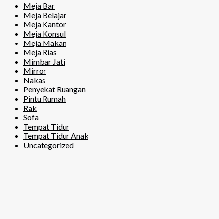
Meja Bar
Meja Belajar
Meja Kantor
Meja Konsul
Meja Makan
Meja Rias
Mimbar Jati
Mirror
Nakas
Penyekat Ruangan
Pintu Rumah
Rak
Sofa
Tempat Tidur
Tempat Tidur Anak
Uncategorized