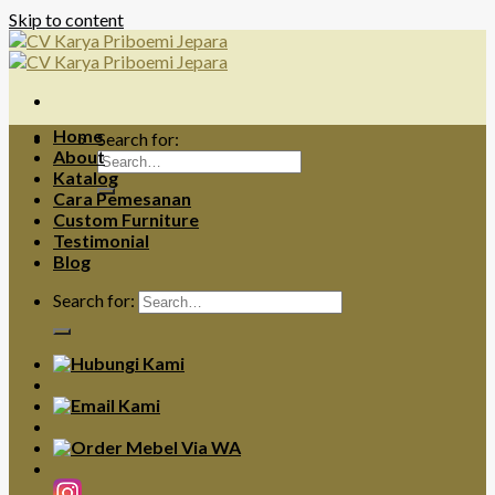
Skip to content
Home
Search for:
About
Katalog
Cara Pemesanan
Custom Furniture
Testimonial
Blog
Search for: