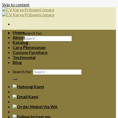
Skip to content
Home
Search for:
About
Katalog
Cara Pemesanan
Custom Furniture
Testimonial
Blog
Search for: