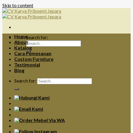
Skip to content
Home
Search for:
About
Katalog
Cara Pemesanan
Custom Furniture
Testimonial
Blog
Search for: