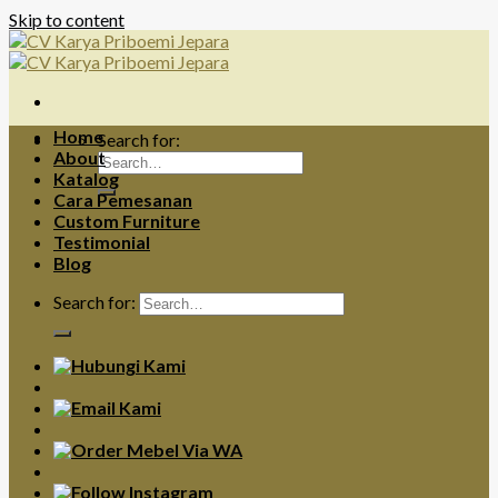
Skip to content
Home
Search for:
About
Katalog
Cara Pemesanan
Custom Furniture
Testimonial
Blog
Search for: