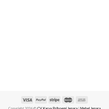
Copyright 2026 ©
CV Karya Priboemi Jepara
|
Mebel Jepara