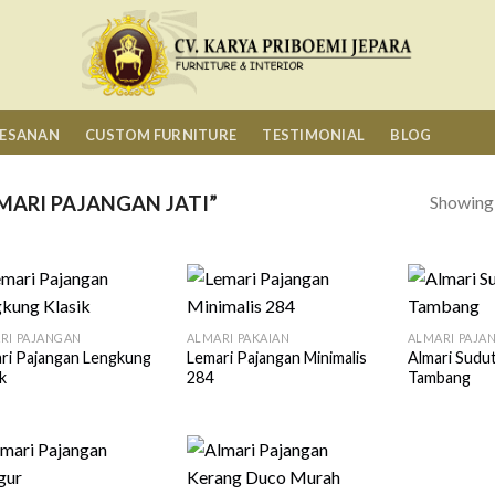
MESANAN
CUSTOM FURNITURE
TESTIMONIAL
BLOG
Showing a
ARI PAJANGAN JATI”
RI PAJANGAN
ALMARI PAKAIAN
ALMARI PAJA
ri Pajangan Lengkung
Lemari Pajangan Minimalis
Almari Sudut
k
284
Tambang