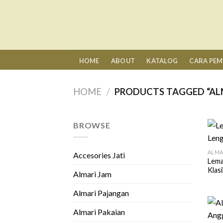
Skip
to
content
HOME
ABOUT
KATALOG
CARA PE
HOME
/
PRODUCTS TAGGED “ALM
BROWSE
ALMA
Accesories Jati
Lema
Klasi
Almari Jam
Almari Pajangan
Almari Pakaian