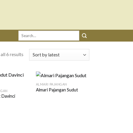
Search
for:
ll 6 results
ALMARI PAJANGAN
Almari Pajangan Sudut
NGAN
 Davinci