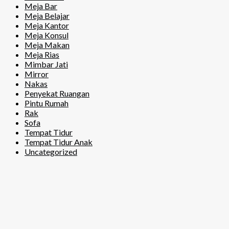
Meja Bar
Meja Belajar
Meja Kantor
Meja Konsul
Meja Makan
Meja Rias
Mimbar Jati
Mirror
Nakas
Penyekat Ruangan
Pintu Rumah
Rak
Sofa
Tempat Tidur
Tempat Tidur Anak
Uncategorized