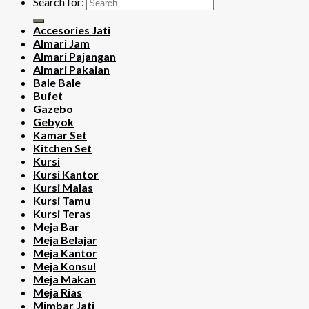
Search for:
Accesories Jati
Almari Jam
Almari Pajangan
Almari Pakaian
Bale Bale
Bufet
Gazebo
Gebyok
Kamar Set
Kitchen Set
Kursi
Kursi Kantor
Kursi Malas
Kursi Tamu
Kursi Teras
Meja Bar
Meja Belajar
Meja Kantor
Meja Konsul
Meja Makan
Meja Rias
Mimbar Jati