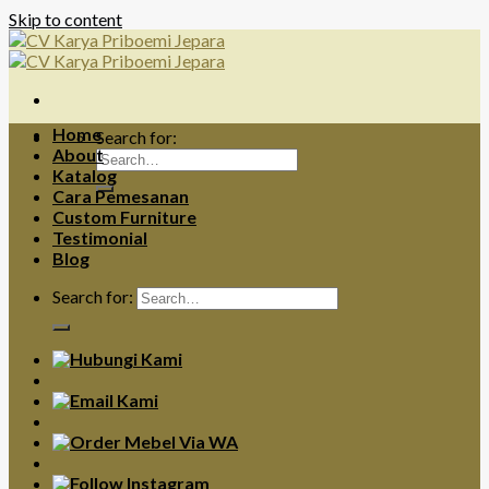
Skip to content
Home
Search for:
About
Katalog
Cara Pemesanan
Custom Furniture
Testimonial
Blog
Search for: