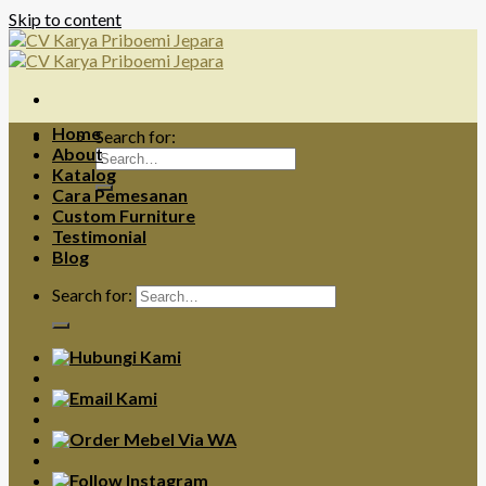
Skip to content
Home
Search for:
About
Katalog
Cara Pemesanan
Custom Furniture
Testimonial
Blog
Search for: