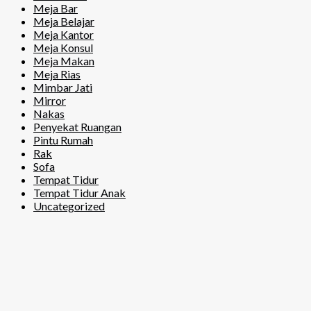
Meja Bar
Meja Belajar
Meja Kantor
Meja Konsul
Meja Makan
Meja Rias
Mimbar Jati
Mirror
Nakas
Penyekat Ruangan
Pintu Rumah
Rak
Sofa
Tempat Tidur
Tempat Tidur Anak
Uncategorized