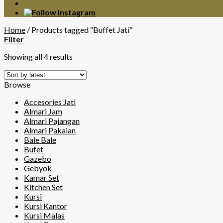
Home
/
Products tagged “Buffet Jati”
Filter
Showing all 4 results
Browse
Accesories Jati
Almari Jam
Almari Pajangan
Almari Pakaian
Bale Bale
Bufet
Gazebo
Gebyok
Kamar Set
Kitchen Set
Kursi
Kursi Kantor
Kursi Malas