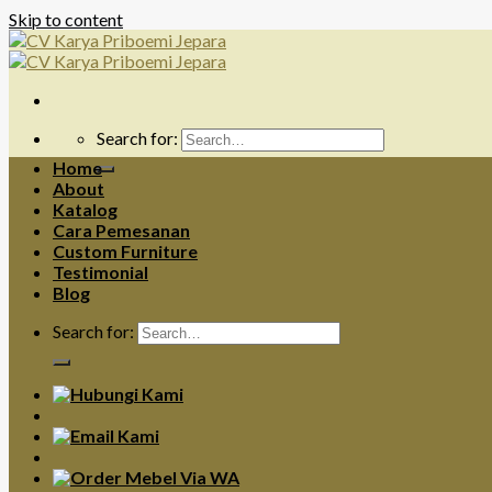
Skip to content
Search for:
Home
About
Katalog
Cara Pemesanan
Custom Furniture
Testimonial
Blog
Search for: