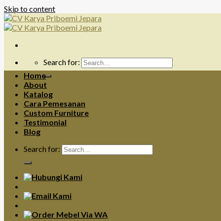
Skip to content
Search for:
Home
About
Katalog
Cara Pemesanan
Custom Furniture
Testimonial
Blog
Search for: