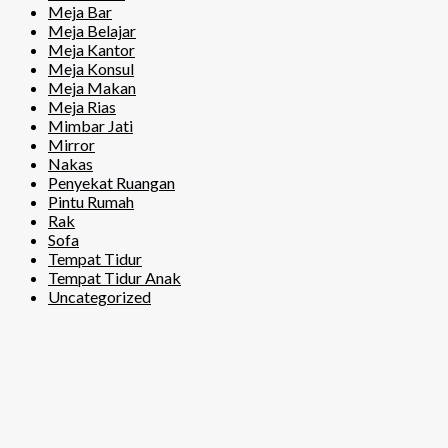
Meja Bar
Meja Belajar
Meja Kantor
Meja Konsul
Meja Makan
Meja Rias
Mimbar Jati
Mirror
Nakas
Penyekat Ruangan
Pintu Rumah
Rak
Sofa
Tempat Tidur
Tempat Tidur Anak
Uncategorized