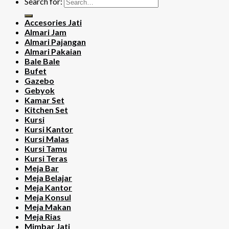
Search for:
Accesories Jati
Almari Jam
Almari Pajangan
Almari Pakaian
Bale Bale
Bufet
Gazebo
Gebyok
Kamar Set
Kitchen Set
Kursi
Kursi Kantor
Kursi Malas
Kursi Tamu
Kursi Teras
Meja Bar
Meja Belajar
Meja Kantor
Meja Konsul
Meja Makan
Meja Rias
Mimbar Jati