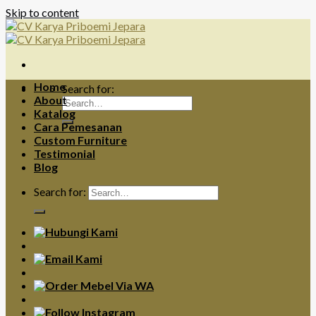
Skip to content
Home
Search for:
About
Katalog
Cara Pemesanan
Custom Furniture
Testimonial
Blog
Search for: