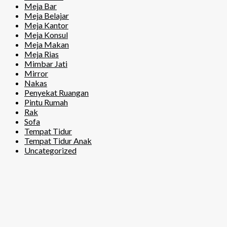
Meja Bar
Meja Belajar
Meja Kantor
Meja Konsul
Meja Makan
Meja Rias
Mimbar Jati
Mirror
Nakas
Penyekat Ruangan
Pintu Rumah
Rak
Sofa
Tempat Tidur
Tempat Tidur Anak
Uncategorized