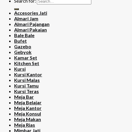
Search for:
Accesories Jati
Almari Jam
Almari Pajangan
Almari Pakaian
Bale Bale
Bufet
Gazebo
Gebyok
Kamar Set
Kitchen Set
Kursi
Kursi Kantor
Kursi Malas
Kursi Tamu
Kursi Teras
Meja Bar
Meja Belajar
Meja Kantor
Meja Konsul
Meja Makan
Meja Rias
Mimbar Jati