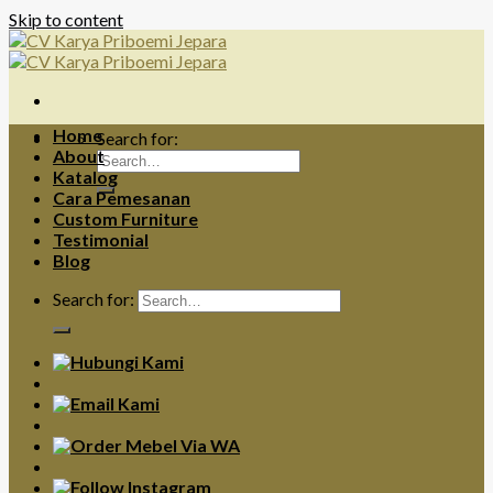
Skip to content
Home
Search for:
About
Katalog
Cara Pemesanan
Custom Furniture
Testimonial
Blog
Search for: