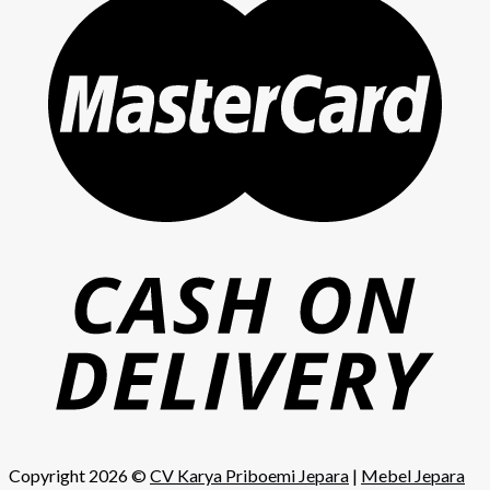
Copyright 2026 ©
CV Karya Priboemi Jepara
|
Mebel Jepara