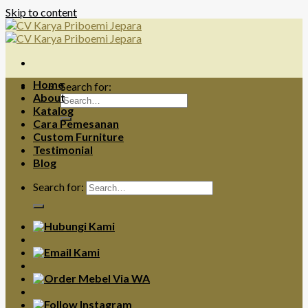
Skip to content
Home
Search for:
About
Katalog
Cara Pemesanan
Custom Furniture
Testimonial
Blog
Search for: