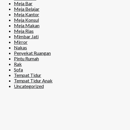
Meja Bar
Meja Belajar
Meja Kantor
Meja Konsul
Meja Makan
Meja Rias
Mimbar Jati
Mirror
Nakas
Penyekat Ruangan
Pintu Rumah
Rak
Sofa
Tempat Tidur
Tempat Tidur Anak
Uncategorized