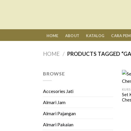
Skip
to
content
HOME
ABOUT
KATALOG
CARA PE
HOME
/
PRODUCTS TAGGED “GA
BROWSE
KURS
Accesories Jati
Set 
Ches
Almari Jam
Almari Pajangan
Almari Pakaian