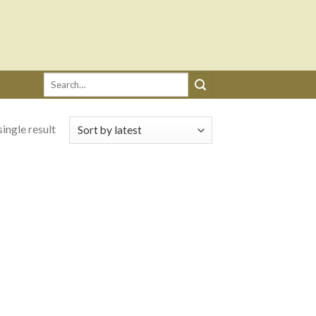
Search
for:
ingle result