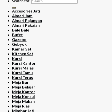
Search for:
Accesories Jati
Almari Jam
Almari Pajangan
Almari Pakaian
Bale Bale
Bufet
Gazebo
Gebyok
Kamar Set
Kitchen Set
Kursi
Kursi Kantor
Kursi Malas
Kursi Tamu
Kursi Teras
Meja Bar
Meja Belajar
Meja Kantor
Meja Konsul
Meja Makan
Meja Rias
Mimbar Jati