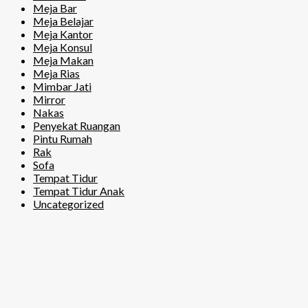
Meja Bar
Meja Belajar
Meja Kantor
Meja Konsul
Meja Makan
Meja Rias
Mimbar Jati
Mirror
Nakas
Penyekat Ruangan
Pintu Rumah
Rak
Sofa
Tempat Tidur
Tempat Tidur Anak
Uncategorized