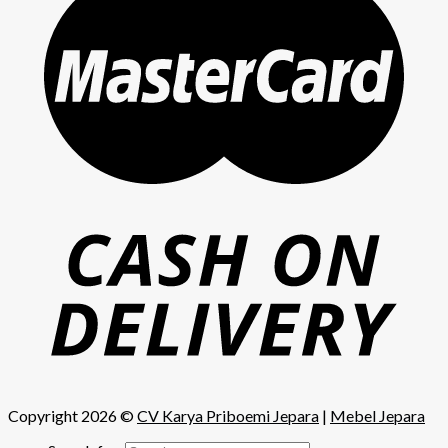
Copyright 2026 ©
CV Karya Priboemi Jepara
|
Mebel Jepara