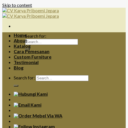
Skip to content
Home
Search for:
About
Katalog
Cara Pemesanan
Custom Furniture
Testimonial
Blog
Search for: