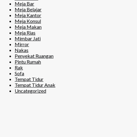
Meja Bar
Meja Belajar
Meja Kantor
Meja Konsul
Meja Makan
Meja Rias
Mimbar Jati
Mirror
Nakas
Penyekat Ruangan
Pintu Rumah
Rak
Sofa
Tempat Tidur
Tempat Tidur Anak
Uncategorized