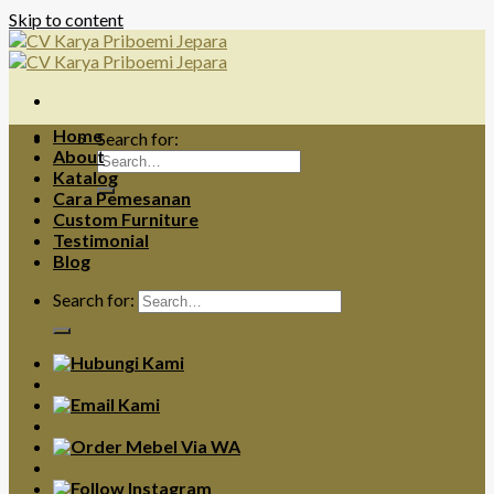
Skip to content
Home
Search for:
About
Katalog
Cara Pemesanan
Custom Furniture
Testimonial
Blog
Search for: