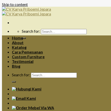
Skip to content
Search for:
Home
About
Katalog
Cara Pemesanan
Custom Furniture
Testimonial
Blog
Search for: