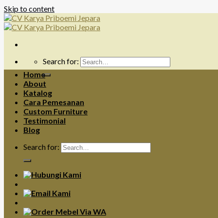
Skip to content
Search for:
Home
About
Katalog
Cara Pemesanan
Custom Furniture
Testimonial
Blog
Search for: