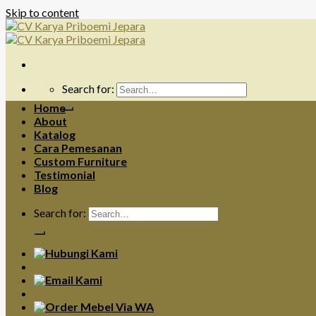
Skip to content
Search for:
Home
About
Katalog
Cara Pemesanan
Custom Furniture
Testimonial
Blog
Search for: