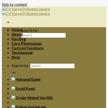
Skip to content
Home
Search for:
About
Katalog
Cara Pemesanan
Custom Furniture
Testimonial
Blog
Search for: