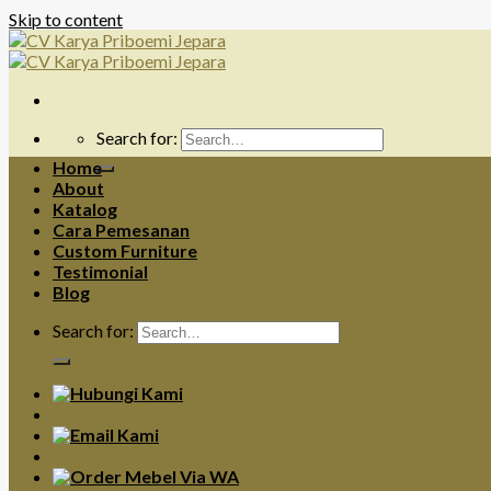
Skip to content
Search for:
Home
About
Katalog
Cara Pemesanan
Custom Furniture
Testimonial
Blog
Search for: