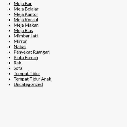
Meja Bar
Meja Belajar
Meja Kantor
Meja Konsul
Meja Makan
Meja Rias
Mimbar Jati
Mirror
Nakas
Penyekat Ruangan
Pintu Rumah
Rak
Sofa
Tempat Tidur
Tempat Tidur Anak
Uncategorized