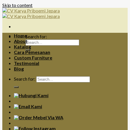
Skip to content
Home
Search for:
About
Katalog
Cara Pemesanan
Custom Furniture
Testimonial
Blog
Search for: