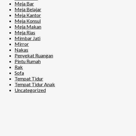
Meja Bar
Meja Belajar
Meja Kantor
Meja Konsul
Meja Makan
Meja Rias
Mimbar Jati
Mirror
Nakas
Penyekat Ruangan
Pintu Rumah
Rak
Sofa
Tempat Tidur
Tempat Tidur Anak
Uncategorized