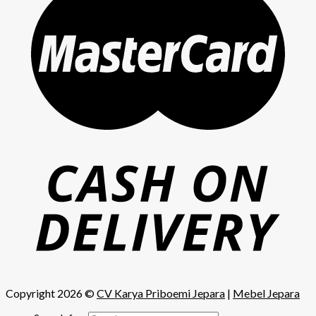
Copyright 2026 ©
CV Karya Priboemi Jepara
|
Mebel Jepara