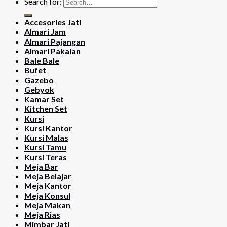
Search for:
Accesories Jati
Almari Jam
Almari Pajangan
Almari Pakaian
Bale Bale
Bufet
Gazebo
Gebyok
Kamar Set
Kitchen Set
Kursi
Kursi Kantor
Kursi Malas
Kursi Tamu
Kursi Teras
Meja Bar
Meja Belajar
Meja Kantor
Meja Konsul
Meja Makan
Meja Rias
Mimbar Jati