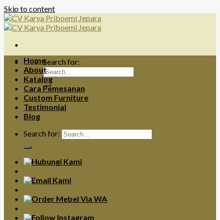
Skip to content
Home
Search for:
About
Katalog
Cara Pemesanan
Custom Furniture
Testimonial
Blog
Search for: