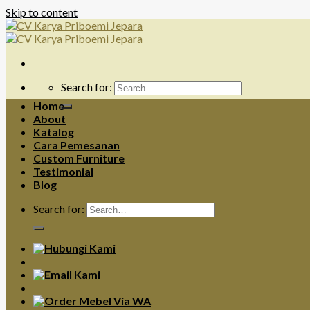
Skip to content
Search for:
Home
About
Katalog
Cara Pemesanan
Custom Furniture
Testimonial
Blog
Search for: