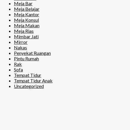
Meja Bar
Meja Belajar
Meja Kantor
Meja Konsul
Meja Makan
Meja Rias
Mimbar Jati
Mirror
Nakas
Penyekat Ruangan
Pintu Rumah
Rak
Sofa
Tempat Tidur
Tempat Tidur Anak
Uncategorized