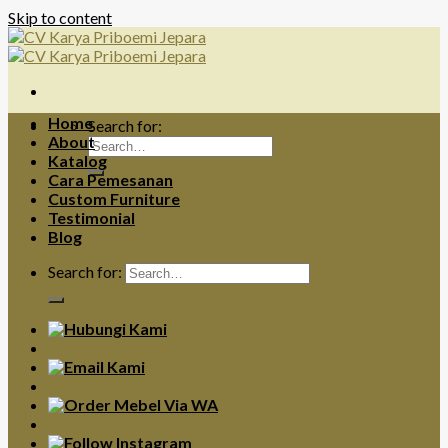
Skip to content
Home
Search for:
About
Katalog
Cara Pemesanan
Custom Furniture
Testimonial
Blog
Search for: