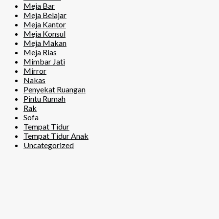
Meja Bar
Meja Belajar
Meja Kantor
Meja Konsul
Meja Makan
Meja Rias
Mimbar Jati
Mirror
Nakas
Penyekat Ruangan
Pintu Rumah
Rak
Sofa
Tempat Tidur
Tempat Tidur Anak
Uncategorized