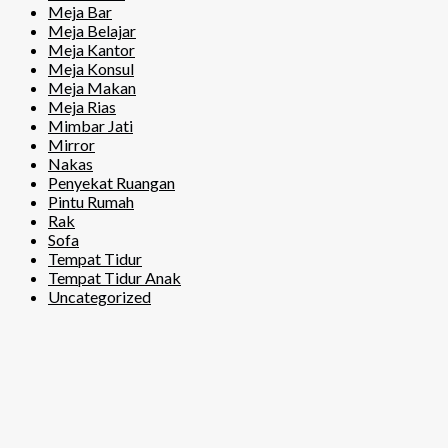
Meja Bar
Meja Belajar
Meja Kantor
Meja Konsul
Meja Makan
Meja Rias
Mimbar Jati
Mirror
Nakas
Penyekat Ruangan
Pintu Rumah
Rak
Sofa
Tempat Tidur
Tempat Tidur Anak
Uncategorized