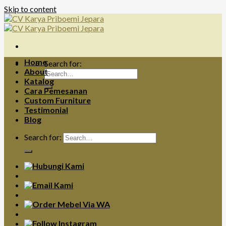
Skip to content
Home
Search for:
About
Katalog
Cara Pemesanan
Custom Furniture
Testimonial
Blog
Search for: