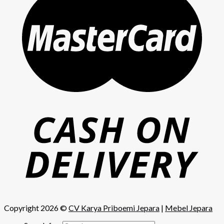
Copyright 2026 ©
CV Karya Priboemi Jepara
|
Mebel Jepara