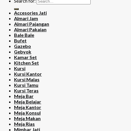
Search for:
Accesories Jati
Almari Jam
Almari Pajangan
Almari Pakaian
Bale Bale
Bufet
Gazebo
Gebyok
Kamar Set
Kitchen Set
Kursi
Kursi Kantor
Kursi Malas
Kursi Tamu
Kursi Teras
Meja Bar
Meja Belajar
Meja Kantor
Meja Konsul
Meja Makan
Meja Rias
Mimbar Jati