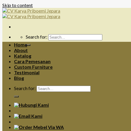
Skip to content
Search for:
Home
About
Katalog
Cara Pemesanan
Custom Furniture
Testimonial
Blog
Search for: