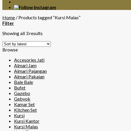
Home
/
Products tagged “Kursi Malas”
Filter
Showing all 3 results
Browse
Accesories Jati
Almari Jam
Almari Pajangan
Almari Pakaian
Bale Bale
Bufet
Gazebo
Gebyok
Kamar Set
Kitchen Set
Kursi
Kursi Kantor
Kursi Malas