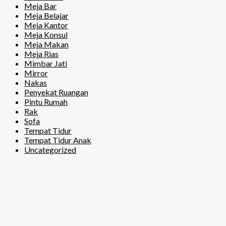
Meja Bar
Meja Belajar
Meja Kantor
Meja Konsul
Meja Makan
Meja Rias
Mimbar Jati
Mirror
Nakas
Penyekat Ruangan
Pintu Rumah
Rak
Sofa
Tempat Tidur
Tempat Tidur Anak
Uncategorized