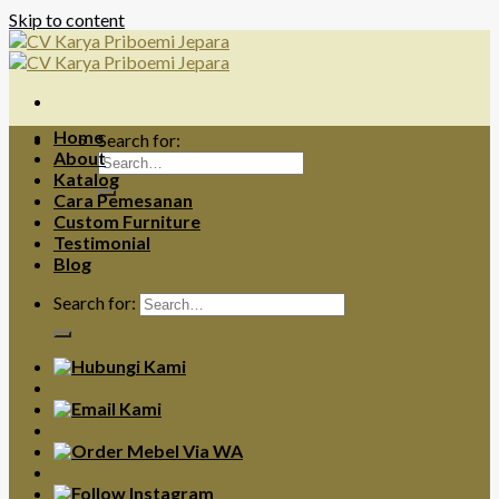
Skip to content
Home
Search for:
About
Katalog
Cara Pemesanan
Custom Furniture
Testimonial
Blog
Search for: