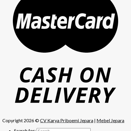
Copyright 2026 ©
CV Karya Priboemi Jepara
|
Mebel Jepara
Search for: