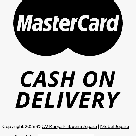
Copyright 2026 ©
CV Karya Priboemi Jepara
|
Mebel Jepara