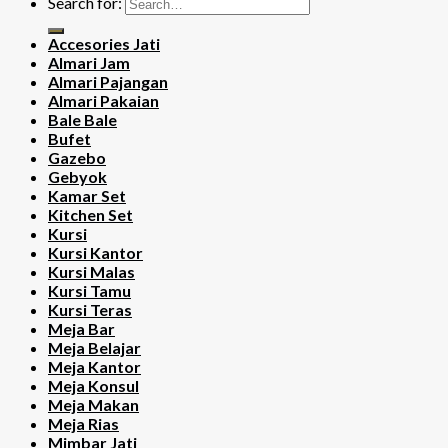
Search for:
Accesories Jati
Almari Jam
Almari Pajangan
Almari Pakaian
Bale Bale
Bufet
Gazebo
Gebyok
Kamar Set
Kitchen Set
Kursi
Kursi Kantor
Kursi Malas
Kursi Tamu
Kursi Teras
Meja Bar
Meja Belajar
Meja Kantor
Meja Konsul
Meja Makan
Meja Rias
Mimbar Jati