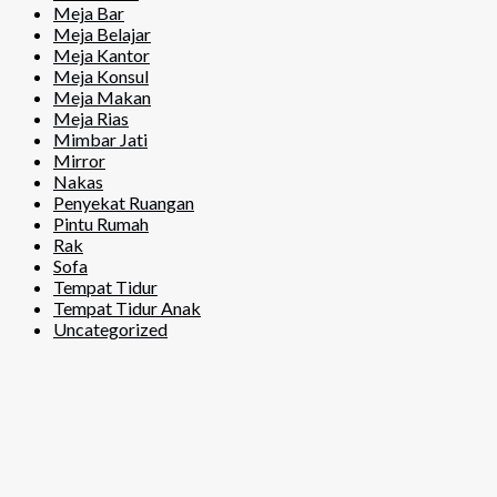
Meja Bar
Meja Belajar
Meja Kantor
Meja Konsul
Meja Makan
Meja Rias
Mimbar Jati
Mirror
Nakas
Penyekat Ruangan
Pintu Rumah
Rak
Sofa
Tempat Tidur
Tempat Tidur Anak
Uncategorized