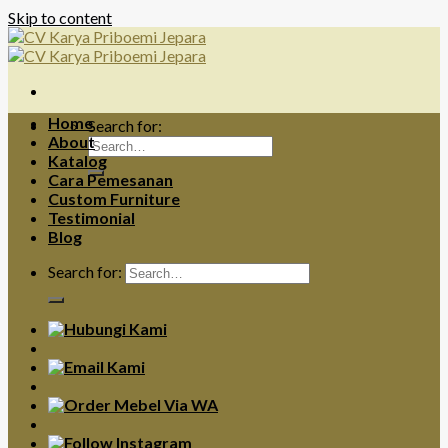
Skip to content
Home
Search for:
About
Katalog
Cara Pemesanan
Custom Furniture
Testimonial
Blog
Search for: