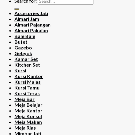
Search for:
Accesories Jati
Almari Jam
Almari Pajangan
Almari Pakaian
Bale Bale
Bufet
Gazebo
Gebyok
Kamar Set
Kitchen Set
Kursi
Kursi Kantor
Kursi Malas
Kursi Tamu
Kursi Teras
Meja Bar
Meja Belajar
Meja Kantor
Meja Konsul
Meja Makan
Meja Rias
Mimbar Jati