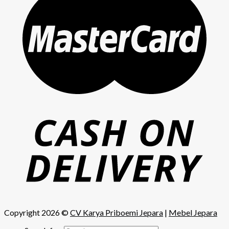
Copyright 2026 ©
CV Karya Priboemi Jepara
|
Mebel Jepara