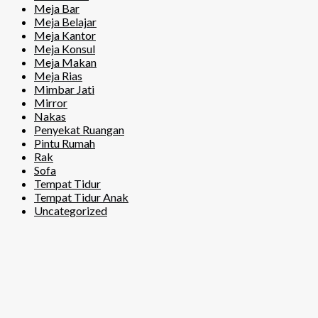
Meja Bar
Meja Belajar
Meja Kantor
Meja Konsul
Meja Makan
Meja Rias
Mimbar Jati
Mirror
Nakas
Penyekat Ruangan
Pintu Rumah
Rak
Sofa
Tempat Tidur
Tempat Tidur Anak
Uncategorized