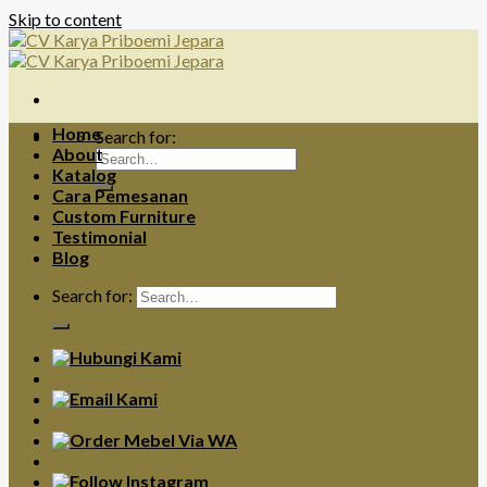
Skip to content
Home
Search for:
About
Katalog
Cara Pemesanan
Custom Furniture
Testimonial
Blog
Search for: