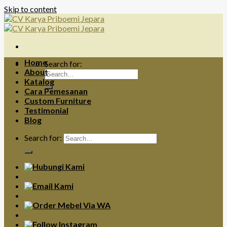
Skip to content
Home
Search for:
About
Katalog
Cara Pemesanan
Custom Furniture
Testimonial
Blog
Search for: