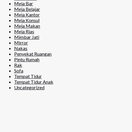
Meja Bar
Meja Belajar
Meja Kantor
Meja Konsul
Meja Makan
Meja Rias
Mimbar Jati
Mirror
Nakas
Penyekat Ruangan
Pintu Rumah
Rak
Sofa
Tempat Tidur
Tempat Tidur Anak
Uncategorized