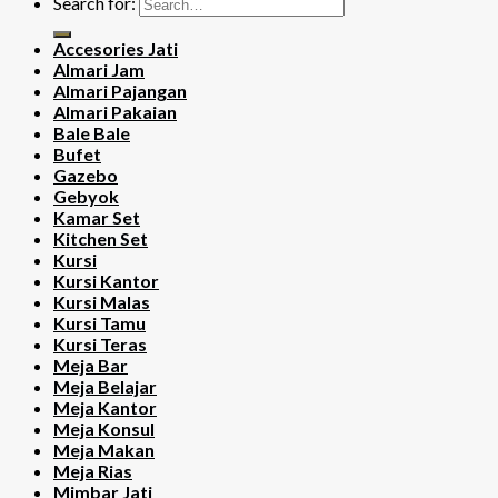
Search for:
Accesories Jati
Almari Jam
Almari Pajangan
Almari Pakaian
Bale Bale
Bufet
Gazebo
Gebyok
Kamar Set
Kitchen Set
Kursi
Kursi Kantor
Kursi Malas
Kursi Tamu
Kursi Teras
Meja Bar
Meja Belajar
Meja Kantor
Meja Konsul
Meja Makan
Meja Rias
Mimbar Jati