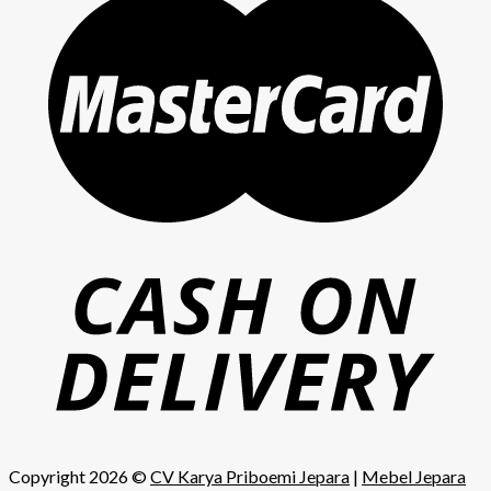
Copyright 2026 ©
CV Karya Priboemi Jepara
|
Mebel Jepara