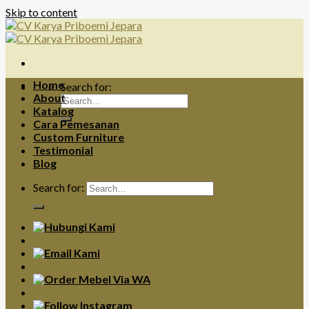
Skip to content
Home
Search for:
About
Katalog
Cara Pemesanan
Custom Furniture
Testimonial
Blog
Search for: