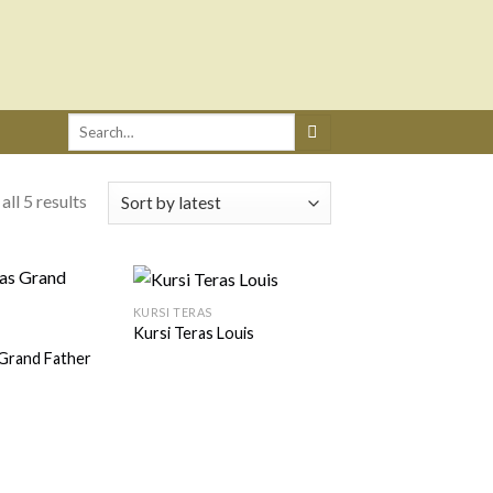
Search
for:
ll 5 results
KURSI TERAS
Kursi Teras Louis
 Grand Father