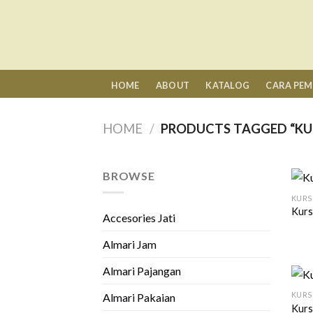
Skip
to
content
HOME
ABOUT
KATALOG
CARA PE
HOME
/
PRODUCTS TAGGED “KUR
BROWSE
KURS
Kurs
Accesories Jati
Almari Jam
Almari Pajangan
KURS
Almari Pakaian
Kursi