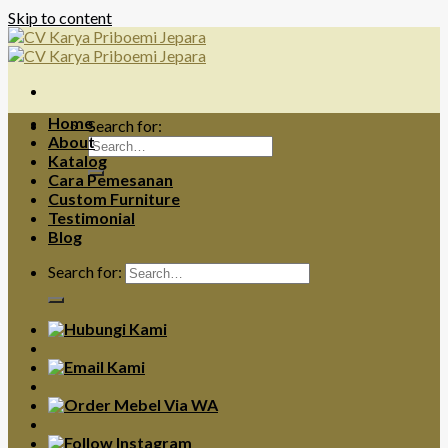
Skip to content
Home
Search for:
About
Katalog
Cara Pemesanan
Custom Furniture
Testimonial
Blog
Search for: