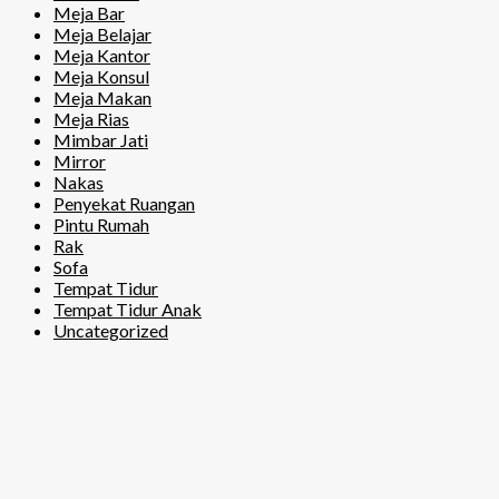
Meja Bar
Meja Belajar
Meja Kantor
Meja Konsul
Meja Makan
Meja Rias
Mimbar Jati
Mirror
Nakas
Penyekat Ruangan
Pintu Rumah
Rak
Sofa
Tempat Tidur
Tempat Tidur Anak
Uncategorized