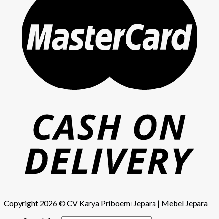
Copyright 2026 ©
CV Karya Priboemi Jepara
|
Mebel Jepara