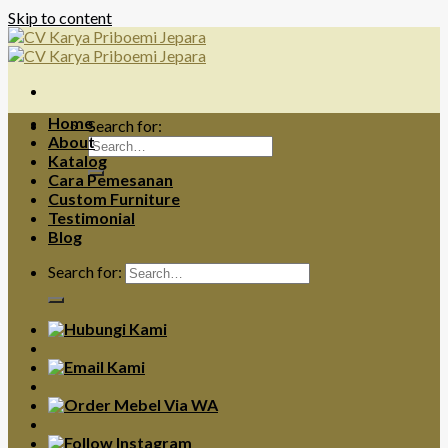
Skip to content
Home
Search for:
About
Katalog
Cara Pemesanan
Custom Furniture
Testimonial
Blog
Search for: