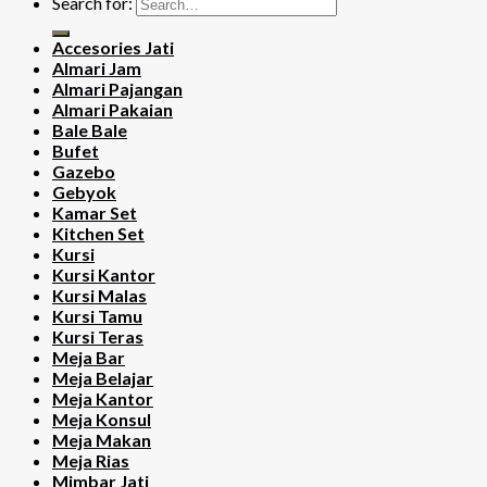
Search for:
Accesories Jati
Almari Jam
Almari Pajangan
Almari Pakaian
Bale Bale
Bufet
Gazebo
Gebyok
Kamar Set
Kitchen Set
Kursi
Kursi Kantor
Kursi Malas
Kursi Tamu
Kursi Teras
Meja Bar
Meja Belajar
Meja Kantor
Meja Konsul
Meja Makan
Meja Rias
Mimbar Jati