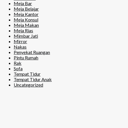
Meja Bar
Meja Belajar
Meja Kantor
Meja Konsul
Meja Makan
Meja Rias
Mimbar Jati
Mirror
Nakas
Penyekat Ruangan
Pintu Rumah
Rak
Sofa
Tempat Tidur
Tempat Tidur Anak
Uncategorized