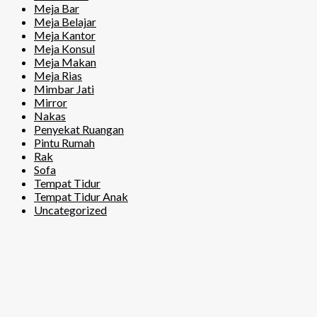
Meja Bar
Meja Belajar
Meja Kantor
Meja Konsul
Meja Makan
Meja Rias
Mimbar Jati
Mirror
Nakas
Penyekat Ruangan
Pintu Rumah
Rak
Sofa
Tempat Tidur
Tempat Tidur Anak
Uncategorized