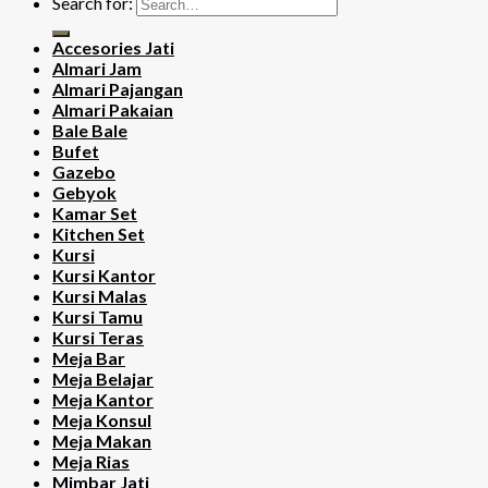
Search for:
Accesories Jati
Almari Jam
Almari Pajangan
Almari Pakaian
Bale Bale
Bufet
Gazebo
Gebyok
Kamar Set
Kitchen Set
Kursi
Kursi Kantor
Kursi Malas
Kursi Tamu
Kursi Teras
Meja Bar
Meja Belajar
Meja Kantor
Meja Konsul
Meja Makan
Meja Rias
Mimbar Jati