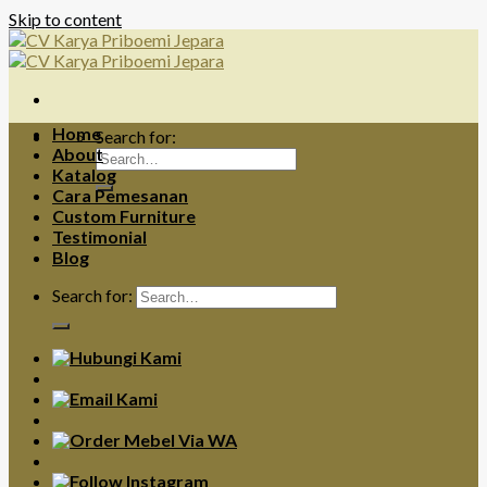
Skip to content
Home
Search for:
About
Katalog
Cara Pemesanan
Custom Furniture
Testimonial
Blog
Search for: