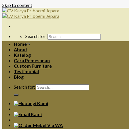
Skip to content
Search for:
Home
About
Katalog
Cara Pemesanan
Custom Furniture
Testimonial
Blog
Search for: