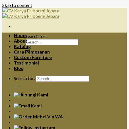
Skip to content
Home
Search for:
About
Katalog
Cara Pemesanan
Custom Furniture
Testimonial
Blog
Search for: