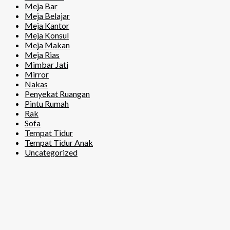
Meja Bar
Meja Belajar
Meja Kantor
Meja Konsul
Meja Makan
Meja Rias
Mimbar Jati
Mirror
Nakas
Penyekat Ruangan
Pintu Rumah
Rak
Sofa
Tempat Tidur
Tempat Tidur Anak
Uncategorized