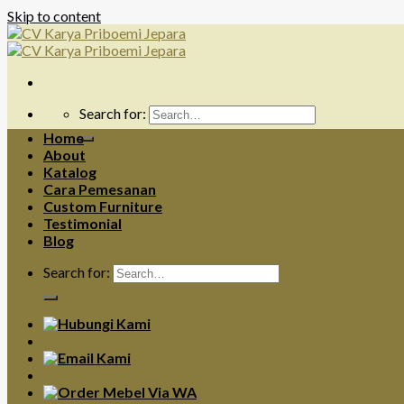
Skip to content
Search for:
Home
About
Katalog
Cara Pemesanan
Custom Furniture
Testimonial
Blog
Search for: