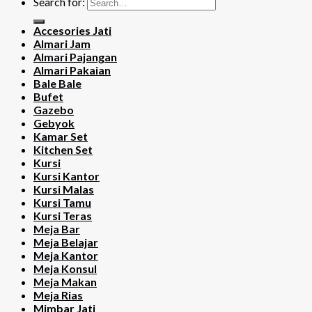
Search for:
Accesories Jati
Almari Jam
Almari Pajangan
Almari Pakaian
Bale Bale
Bufet
Gazebo
Gebyok
Kamar Set
Kitchen Set
Kursi
Kursi Kantor
Kursi Malas
Kursi Tamu
Kursi Teras
Meja Bar
Meja Belajar
Meja Kantor
Meja Konsul
Meja Makan
Meja Rias
Mimbar Jati