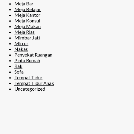
Meja Bar
Meja Belajar
Meja Kantor
Meja Konsul
Meja Makan
Meja Rias
Mimbar Jati
Mirror
Nakas
Penyekat Ruangan
Pintu Rumah
Rak
Sofa
Tempat Tidur
Tempat Tidur Anak
Uncategorized