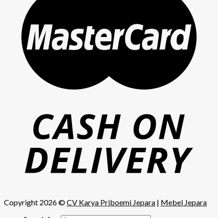
Copyright 2026 ©
CV Karya Priboemi Jepara
|
Mebel Jepara