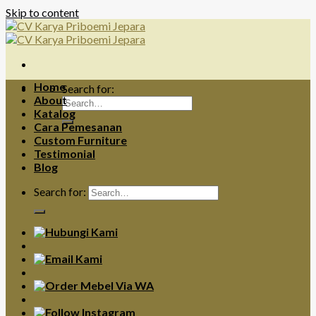
Skip to content
Home
Search for:
About
Katalog
Cara Pemesanan
Custom Furniture
Testimonial
Blog
Search for: