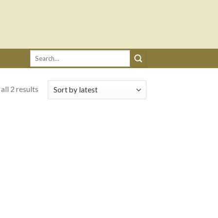
Search
for:
ll 2 results