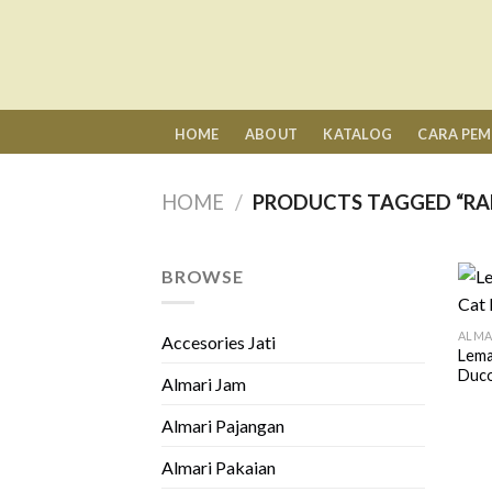
Skip
to
content
HOME
ABOUT
KATALOG
CARA PE
HOME
/
PRODUCTS TAGGED “RA
BROWSE
ALMA
Accesories Jati
Lema
Duc
Almari Jam
Almari Pajangan
Almari Pakaian