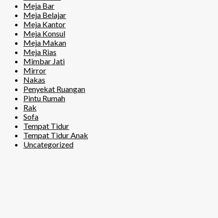
Meja Bar
Meja Belajar
Meja Kantor
Meja Konsul
Meja Makan
Meja Rias
Mimbar Jati
Mirror
Nakas
Penyekat Ruangan
Pintu Rumah
Rak
Sofa
Tempat Tidur
Tempat Tidur Anak
Uncategorized