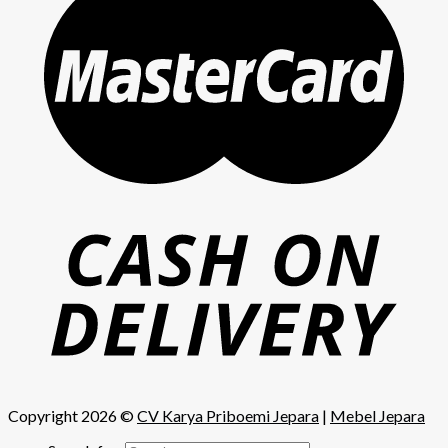
Copyright 2026 ©
CV Karya Priboemi Jepara
|
Mebel Jepara