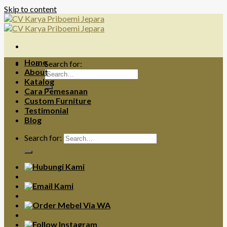
Skip to content
Home
Search for:
About
Katalog
Cara Pemesanan
Custom Furniture
Testimonial
Blog
Search for: