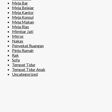
Meja Bar
Meja Belajar
Meja Kantor
Meja Konsul
Meja Makan
Meja Rias
Mimbar Jati
Mirror
Nakas
Penyekat Ruangan
Pintu Rumah
Rak
Sofa
Tempat Tidur
Tempat Tidur Anak
Uncategorized