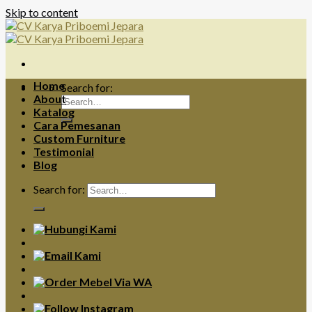
Skip to content
Home
Search for:
About
Katalog
Cara Pemesanan
Custom Furniture
Testimonial
Blog
Search for: